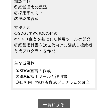
相談内容
①経営理念の浸透
②採用率の向上
③後継者育成
支援内容
①SDGsでの理念の翻訳
②SDGs宣言を基にした採用ツールの開発
③経営指針書を次世代向けに翻訳し後継者
育成プログラムを作成
主な成果物
①SDGs宣言の作成
②SDGs採用ツールと説明書
③自社向け後継者育成プログラムの確立
一覧に戻る