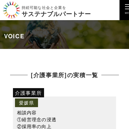
持続可能な社会と企業を
サステナブルパートナー
VOICE
[介護事業所]の実積一覧
介護事業所
愛媛県
相談内容
①経営理念の浸透
②採用率の向上