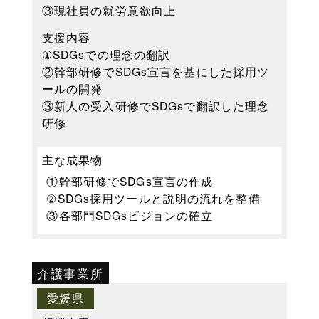
③現社員の就労意欲向上
支援内容
①SDGsでの理念の翻訳
②幹部研修でSDGs宣言を基にした採用ツ
ールの開発
③新人の受入研修でSDGsで翻訳した理念
研修
主な成果物
①幹部研修でSDGs宣言の作成
②SDGs採用ツールと説明の流れを整備
③各部門SDGsビジョンの確立
介護事業所
愛媛県