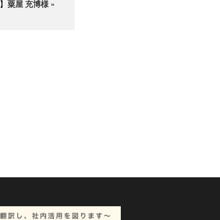
】
粟屋 充博様
»