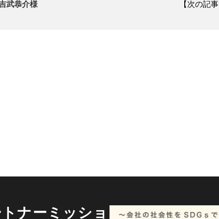
吉武恭介様
【次の記事
ートナーミッショ