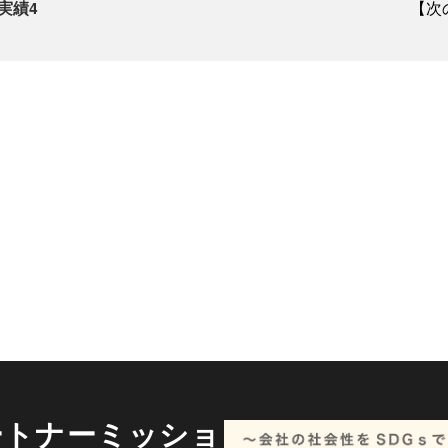
実績4
【次
ートナーミッショ