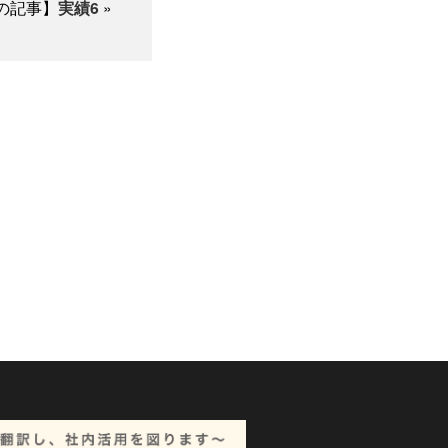
の記事】
実績6
»